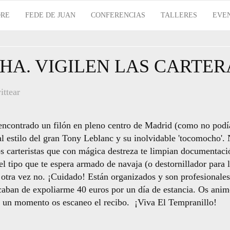
RE
FEDE DE JUAN
CONFERENCIAS
TALLERES
EVE
HA. VIGILEN LAS CARTER
ittear
encontrado un filón en pleno centro de Madrid (como no podí
l estilo del gran Tony Leblanc y su inolvidable 'tocomocho'. 
os carteristas que con mágica destreza te limpian documentaci
l tipo que te espera armado de navaja (o destornillador para 
 Y otra vez no. ¡Cuidado! Están organizados y son profesionale
acaban de expoliarme 40 euros por un día de estancia. Os anim
 un momento os escaneo el recibo. ¡Viva El Tempranillo!