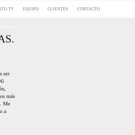
NTO TV
EQUIPO
CLIENTES
CONTACTO
AS.
a ser
Ni
ón,
los más
s. Me
o a