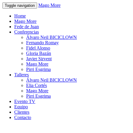
Mago More
Toggle navigation
Home
Mago More
Fede de Juan
Conferencias
Álvaro Neil BICICLOWN
Fernando Romay
Fidel Alonso
Gloria Bazán
Javier Sirvent
Mago More
Pirri Esgrima
Talleres
Álvaro Neil BICICLOWN
Elia Cortés
Mago More
Pirri Esgrima
Evento TV
Equipo
Clientes
Contacto