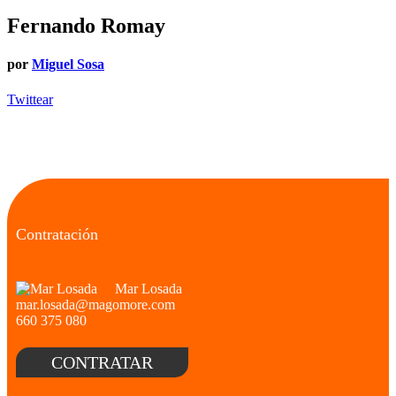
Fernando Romay
por
Miguel Sosa
Twittear
Contratación
Mar Losada
mar.losada@magomore.com
660 375 080
CONTRATAR