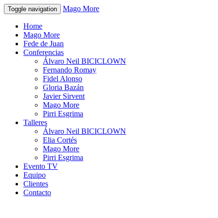
Mago More
Toggle navigation
Home
Mago More
Fede de Juan
Conferencias
Álvaro Neil BICICLOWN
Fernando Romay
Fidel Alonso
Gloria Bazán
Javier Sirvent
Mago More
Pirri Esgrima
Talleres
Álvaro Neil BICICLOWN
Elia Cortés
Mago More
Pirri Esgrima
Evento TV
Equipo
Clientes
Contacto