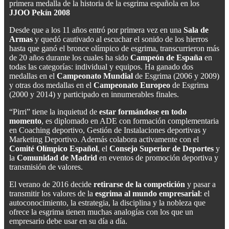
primera medalla de la historia de la esgrima española en los
JJOO Pekín 2008
Desde que a los 11 años entró por primera vez en una
Sala de
Armas
y quedó cautivado al escuchar el sonido de los hierros
hasta que ganó el bronce olímpico de esgrima, transcurrieron más
de 20 años durante los cuales ha sido
Campeón de España
en
todas las categorías: individual y equipos. Ha ganado dos
medallas en el
Campeonato Mundial
de Esgrima (2006 y 2009)
y otras dos medallas en el
Campeonato Europeo
de Esgrima
(2000 y 2014) y participado en innumerables finales.
“Pirri” tiene la inquietud de
estar formándose en todo
momento
, es diplomado en ADE con formación complementaria
en Coaching deportivo, Gestión de Instalaciones deportivas y
Marketing Deportivo. Además colabora activamente con el
Comité Olímpico Español
, el
Consejo Superior de Deportes
y
la
Comunidad de Madrid
en eventos de promoción deportiva y
transmisión de valores.
El verano de 2016 decide
retirarse de la competición
y pasar a
transmitir los valores de la
esgrima al mundo empresarial
: el
autoconocimiento, la estrategia, la disciplina y la nobleza que
ofrece la esgrima tienen muchas analogías con los que un
empresario debe usar en su día a día.