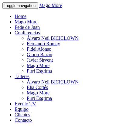
Mago More
Toggle navigation
Home
Mago More
Fede de Juan
Conferencias
Álvaro Neil BICICLOWN
Fernando Romay
Fidel Alonso
Gloria Bazán
Javier Sirvent
Mago More
Pirri Esgrima
Talleres
Álvaro Neil BICICLOWN
Elia Cortés
Mago More
Pirri Esgrima
Evento TV
Equipo
Clientes
Contacto