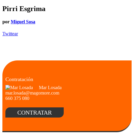
Pirri Esgrima
por
Miguel Sosa
Twittear
Contratación
Mar Losada
mar.losada@magomore.com
660 375 080
CONTRATAR