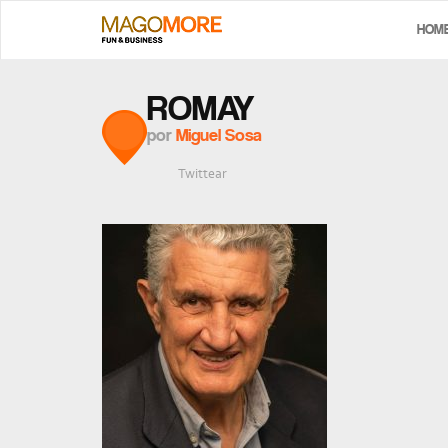
HOM
ROMAY
por
Miguel Sosa
Twittear