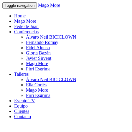
Mago More
Toggle navigation
Home
Mago More
Fede de Juan
Conferencias
Álvaro Neil BICICLOWN
Fernando Romay
Fidel Alonso
Gloria Bazán
Javier Sirvent
Mago More
Pirri Esgrima
Talleres
Álvaro Neil BICICLOWN
Elia Cortés
Mago More
Pirri Esgrima
Evento TV
Equipo
Clientes
Contacto