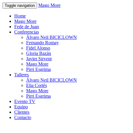
Mago More
Toggle navigation
Home
Mago More
Fede de Juan
Conferencias
Álvaro Neil BICICLOWN
Fernando Romay
Fidel Alonso
Gloria Bazán
Javier Sirvent
Mago More
Pirri Esgrima
Talleres
Álvaro Neil BICICLOWN
Elia Cortés
Mago More
Pirri Esgrima
Evento TV
Equipo
Clientes
Contacto