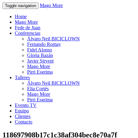
Mago More
Toggle navigation
Home
Mago More
Fede de Juan
Conferencias
Álvaro Neil BICICLOWN
Fernando Romay
Fidel Alonso
Gloria Bazán
Javier Sirvent
Mago More
Pirri Esgrima
Talleres
Álvaro Neil BICICLOWN
Elia Cortés
Mago More
Pirri Esgrima
Evento TV
Equipo
Clientes
Contacto
118697908b17c1c38af304bec8e70a7f