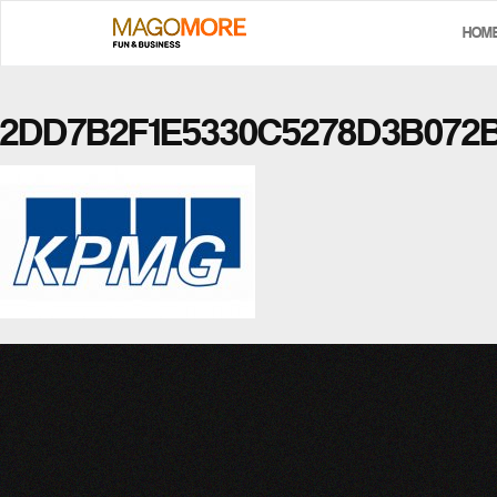
HOM
2DD7B2F1E5330C5278D3B072B