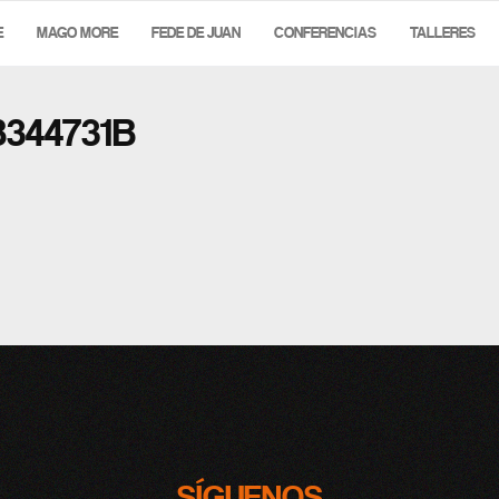
E
MAGO MORE
FEDE DE JUAN
CONFERENCIAS
TALLERES
344731B
SÍGUENOS