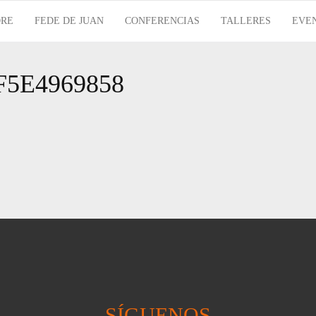
RE
FEDE DE JUAN
CONFERENCIAS
TALLERES
EVE
F5E4969858
SÍGUENOS