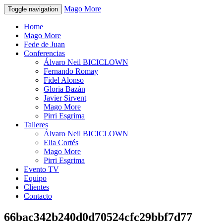
Mago More
Toggle navigation
Home
Mago More
Fede de Juan
Conferencias
Álvaro Neil BICICLOWN
Fernando Romay
Fidel Alonso
Gloria Bazán
Javier Sirvent
Mago More
Pirri Esgrima
Talleres
Álvaro Neil BICICLOWN
Elia Cortés
Mago More
Pirri Esgrima
Evento TV
Equipo
Clientes
Contacto
66bac342b240d0d70524cfc29bbf7d77