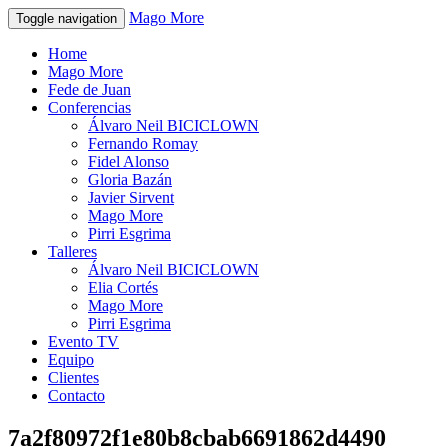
Mago More
Toggle navigation
Home
Mago More
Fede de Juan
Conferencias
Álvaro Neil BICICLOWN
Fernando Romay
Fidel Alonso
Gloria Bazán
Javier Sirvent
Mago More
Pirri Esgrima
Talleres
Álvaro Neil BICICLOWN
Elia Cortés
Mago More
Pirri Esgrima
Evento TV
Equipo
Clientes
Contacto
7a2f80972f1e80b8cbab6691862d4490