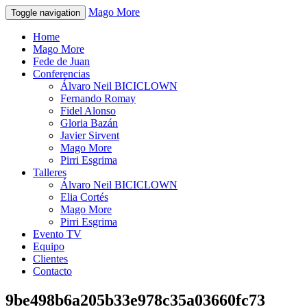
Mago More
Toggle navigation
Home
Mago More
Fede de Juan
Conferencias
Álvaro Neil BICICLOWN
Fernando Romay
Fidel Alonso
Gloria Bazán
Javier Sirvent
Mago More
Pirri Esgrima
Talleres
Álvaro Neil BICICLOWN
Elia Cortés
Mago More
Pirri Esgrima
Evento TV
Equipo
Clientes
Contacto
9be498b6a205b33e978c35a03660fc73