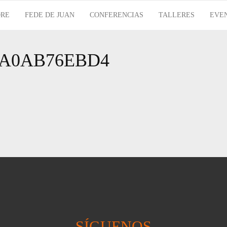
RE
FEDE DE JUAN
CONFERENCIAS
TALLERES
EVE
AA0AB76EBD4
SÍGUENOS