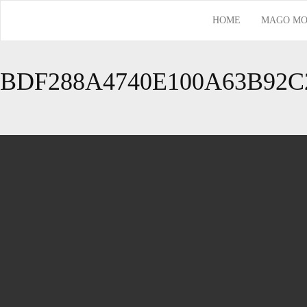
HOME
MAGO MO
BDF288A4740E100A63B92C