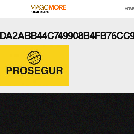
HOM
DA2ABB44C749908B4FB76CC9