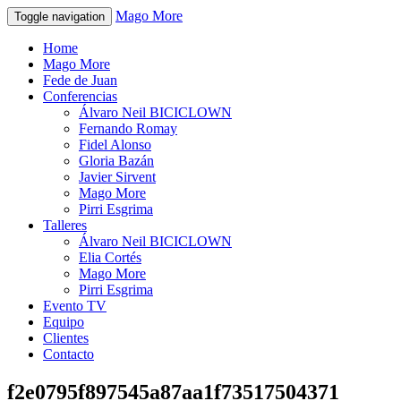
Mago More
Toggle navigation
Home
Mago More
Fede de Juan
Conferencias
Álvaro Neil BICICLOWN
Fernando Romay
Fidel Alonso
Gloria Bazán
Javier Sirvent
Mago More
Pirri Esgrima
Talleres
Álvaro Neil BICICLOWN
Elia Cortés
Mago More
Pirri Esgrima
Evento TV
Equipo
Clientes
Contacto
f2e0795f897545a87aa1f73517504371