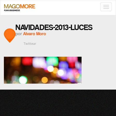
TOGG
NAVIG
NAVIDADES-2013-LUCES
por
Alvaro Moro
Twittear