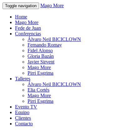
Mago More
Toggle navigation
Home
Mago More
Fede de Juan
Conferencias
Álvaro Neil BICICLOWN
Fernando Romay
Fidel Alonso
Gloria Bazán
Javier Sirvent
Mago More
Pirri Esgrima
Talleres
Álvaro Neil BICICLOWN
Elia Cortés
Mago More
Pirri Esgrima
Evento TV
Equipo
Clientes
Contacto