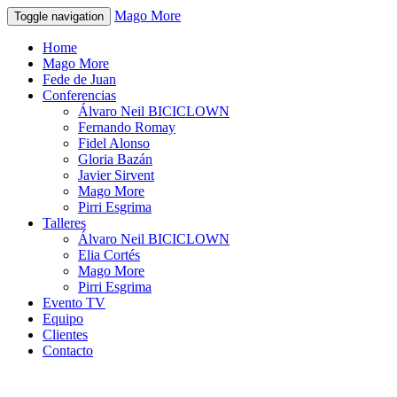
Mago More
Toggle navigation
Home
Mago More
Fede de Juan
Conferencias
Álvaro Neil BICICLOWN
Fernando Romay
Fidel Alonso
Gloria Bazán
Javier Sirvent
Mago More
Pirri Esgrima
Talleres
Álvaro Neil BICICLOWN
Elia Cortés
Mago More
Pirri Esgrima
Evento TV
Equipo
Clientes
Contacto