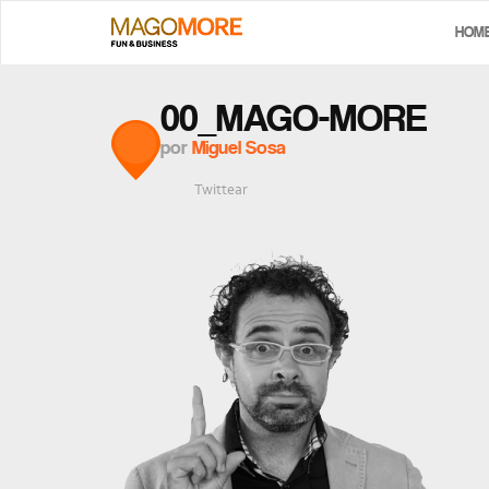
HOM
00_MAGO-MORE
por
Miguel Sosa
Twittear