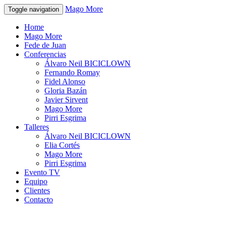
Mago More
Toggle navigation
Home
Mago More
Fede de Juan
Conferencias
Álvaro Neil BICICLOWN
Fernando Romay
Fidel Alonso
Gloria Bazán
Javier Sirvent
Mago More
Pirri Esgrima
Talleres
Álvaro Neil BICICLOWN
Elia Cortés
Mago More
Pirri Esgrima
Evento TV
Equipo
Clientes
Contacto