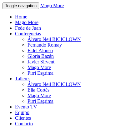
Mago More
Toggle navigation
Home
Mago More
Fede de Juan
Conferencias
Álvaro Neil BICICLOWN
Fernando Romay
Fidel Alonso
Gloria Bazán
Javier Sirvent
Mago More
Pirri Esgrima
Talleres
Álvaro Neil BICICLOWN
Elia Cortés
Mago More
Pirri Esgrima
Evento TV
Equipo
Clientes
Contacto