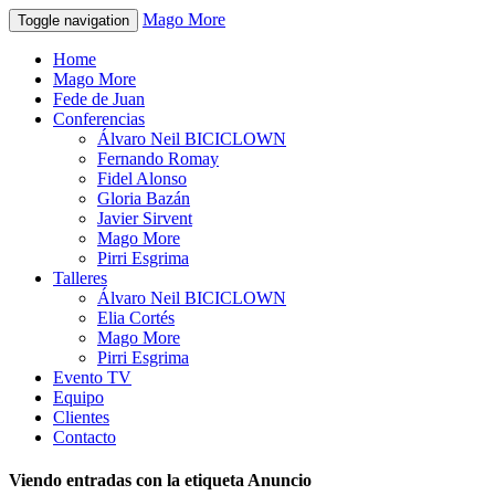
Mago More
Toggle navigation
Home
Mago More
Fede de Juan
Conferencias
Álvaro Neil BICICLOWN
Fernando Romay
Fidel Alonso
Gloria Bazán
Javier Sirvent
Mago More
Pirri Esgrima
Talleres
Álvaro Neil BICICLOWN
Elia Cortés
Mago More
Pirri Esgrima
Evento TV
Equipo
Clientes
Contacto
Viendo entradas con la etiqueta Anuncio