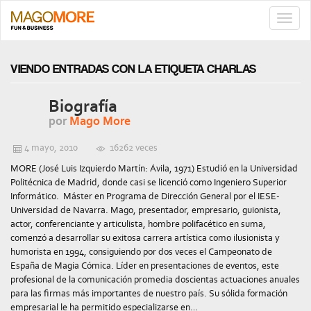
TOGG
NAVIG
VIENDO ENTRADAS CON LA ETIQUETA CHARLAS
Biografía
por
Mago More
4 mayo, 2010
16262 veces
MORE (José Luis Izquierdo Martín: Ávila, 1971) Estudió en la Universidad
Politécnica de Madrid, donde casi se licenció como Ingeniero Superior
Informático. Máster en Programa de Dirección General por el IESE-
Universidad de Navarra. Mago, presentador, empresario, guionista,
actor, conferenciante y articulista, hombre polifacético en suma,
comenzó a desarrollar su exitosa carrera artística como ilusionista y
humorista en 1994, consiguiendo por dos veces el Campeonato de
España de Magia Cómica. Líder en presentaciones de eventos, este
profesional de la comunicación promedia doscientas actuaciones anuales
para las firmas más importantes de nuestro país. Su sólida formación
empresarial le ha permitido especializarse en…