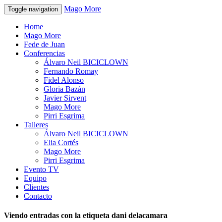
Mago More
Toggle navigation
Home
Mago More
Fede de Juan
Conferencias
Álvaro Neil BICICLOWN
Fernando Romay
Fidel Alonso
Gloria Bazán
Javier Sirvent
Mago More
Pirri Esgrima
Talleres
Álvaro Neil BICICLOWN
Elia Cortés
Mago More
Pirri Esgrima
Evento TV
Equipo
Clientes
Contacto
Viendo entradas con la etiqueta dani delacamara