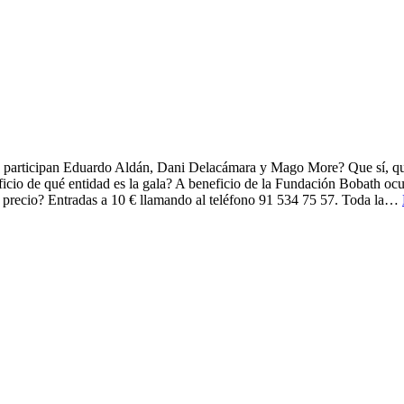
ipan Eduardo Aldán, Dani Delacámara y Mago More? Que sí, que sí ¿
ficio de qué entidad es la gala? A beneficio de la Fundación Bobath ocup
é precio? Entradas a 10 € llamando al teléfono 91 534 75 57. Toda la…