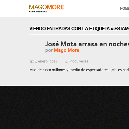
HOM
VIENDO ENTRADAS CON LA ETIQUETA ¡¿ESTA
José Mota arrasa en nochev
por
Mago More
4 enero, 2011
9008 veces
Más de cinco millones y medio de espectadores. ¡Ahí es nada!