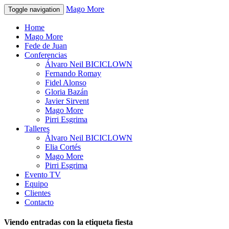
Mago More
Toggle navigation
Home
Mago More
Fede de Juan
Conferencias
Álvaro Neil BICICLOWN
Fernando Romay
Fidel Alonso
Gloria Bazán
Javier Sirvent
Mago More
Pirri Esgrima
Talleres
Álvaro Neil BICICLOWN
Elia Cortés
Mago More
Pirri Esgrima
Evento TV
Equipo
Clientes
Contacto
Viendo entradas con la etiqueta fiesta