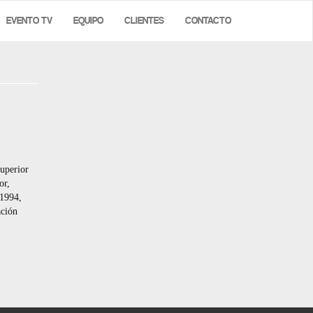
EVENTO TV
EQUIPO
CLIENTES
CONTACTO
uperior
or,
 1994,
ación