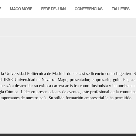
E
MAGO MORE
FEDE DE JUAN
CONFERENCIAS
TALLERES
la Universidad Politécnica de Madrid, donde casi se licenció como Ingeniero S
l IESE-Universidad de Navarra. Mago, presentador, empresario, guionista, act
menzó a desarrollar su exitosa carrera artística como ilusionista y humorista en
a Cómica. Líder en presentaciones de eventos, este profesional de la comunic
importantes de nuestro país. Su sólida formación empresarial le ha permitido