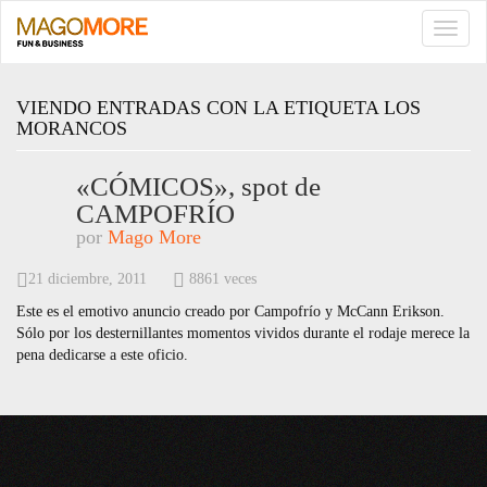
TOGG
NAVI
VIENDO ENTRADAS CON LA ETIQUETA LOS
MORANCOS
«CÓMICOS», spot de
CAMPOFRÍO
por
Mago More
21 diciembre, 2011
8861 veces
Este es el emotivo anuncio creado por Campofrío y McCann Erikson.
Sólo por los desternillantes momentos vividos durante el rodaje merece la
pena dedicarse a este oficio.