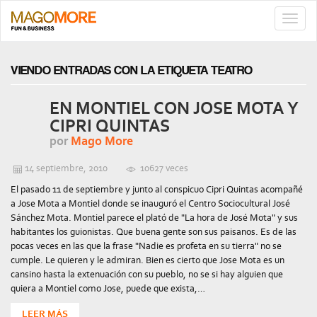
TOGG
NAVIG
VIENDO ENTRADAS CON LA ETIQUETA TEATRO
EN MONTIEL CON JOSE MOTA Y
CIPRI QUINTAS
por
Mago More
14 septiembre, 2010
10627 veces
El pasado 11 de septiembre y junto al conspicuo Cipri Quintas acompañé
a Jose Mota a Montiel donde se inauguró el Centro Sociocultural José
Sánchez Mota. Montiel parece el plató de "La hora de José Mota" y sus
habitantes los guionistas. Que buena gente son sus paisanos. Es de las
pocas veces en las que la frase "Nadie es profeta en su tierra" no se
cumple. Le quieren y le admiran. Bien es cierto que Jose Mota es un
cansino hasta la extenuación con su pueblo, no se si hay alguien que
quiera a Montiel como Jose, puede que exista,…
LEER MÁS