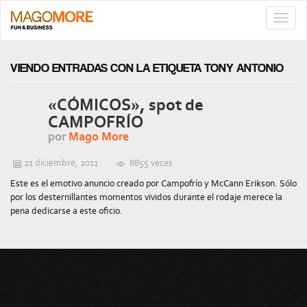
TOGG
NAVIG
VIENDO ENTRADAS CON LA ETIQUETA TONY ANTONIO
«CÓMICOS», spot de
CAMPOFRÍO
por
Mago More
21 diciembre, 2011
8855 veces
Este es el emotivo anuncio creado por Campofrío y McCann Erikson. Sólo
por los desternillantes momentos vividos durante el rodaje merece la
pena dedicarse a este oficio.