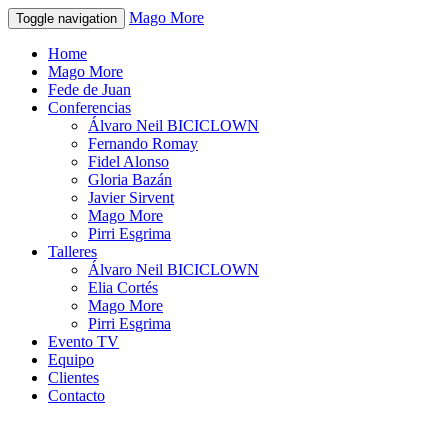
Mago More
Toggle navigation
Home
Mago More
Fede de Juan
Conferencias
Álvaro Neil BICICLOWN
Fernando Romay
Fidel Alonso
Gloria Bazán
Javier Sirvent
Mago More
Pirri Esgrima
Talleres
Álvaro Neil BICICLOWN
Elia Cortés
Mago More
Pirri Esgrima
Evento TV
Equipo
Clientes
Contacto