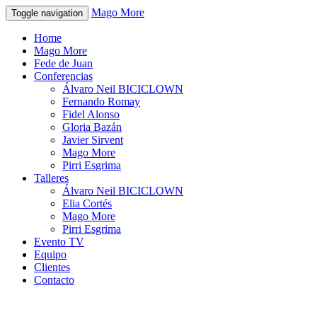
Mago More
Toggle navigation
Home
Mago More
Fede de Juan
Conferencias
Álvaro Neil BICICLOWN
Fernando Romay
Fidel Alonso
Gloria Bazán
Javier Sirvent
Mago More
Pirri Esgrima
Talleres
Álvaro Neil BICICLOWN
Elia Cortés
Mago More
Pirri Esgrima
Evento TV
Equipo
Clientes
Contacto