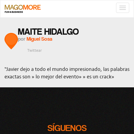
TOGG
NAVIG
MAITE HIDALGO
por
Miguel Sosa
Twittear
“Javier dejo a todo el mundo impresionado, las palabras
exactas son » lo mejor del evento» » es un crack»
SÍGUENOS