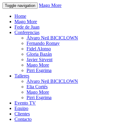
Mago More
Toggle navigation
Home
Mago More
Fede de Juan
Conferencias
Álvaro Neil BICICLOWN
Fernando Romay
Fidel Alonso
Gloria Bazán
Javier Sirvent
Mago More
Pirri Esgrima
Talleres
Álvaro Neil BICICLOWN
Elia Cortés
Mago More
Pirri Esgrima
Evento TV
Equipo
Clientes
Contacto