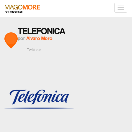
TOGG
NAVIG
TELEFONICA
por
Alvaro Moro
Twittear