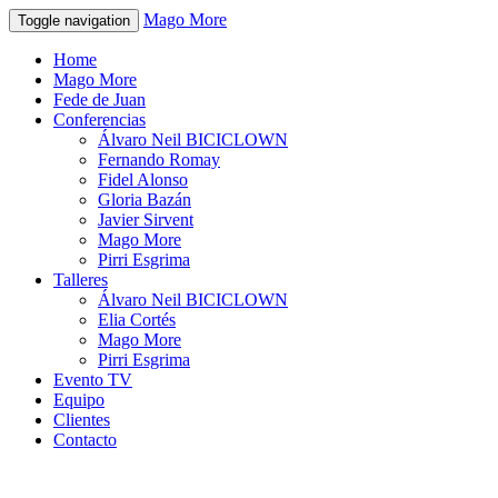
Mago More
Toggle navigation
Home
Mago More
Fede de Juan
Conferencias
Álvaro Neil BICICLOWN
Fernando Romay
Fidel Alonso
Gloria Bazán
Javier Sirvent
Mago More
Pirri Esgrima
Talleres
Álvaro Neil BICICLOWN
Elia Cortés
Mago More
Pirri Esgrima
Evento TV
Equipo
Clientes
Contacto