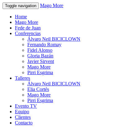
Mago More
Toggle navigation
Home
Mago More
Fede de Juan
Conferencias
Álvaro Neil BICICLOWN
Fernando Romay
Fidel Alonso
Gloria Bazán
Javier Sirvent
Mago More
Pirri Esgrima
Talleres
Álvaro Neil BICICLOWN
Elia Cortés
Mago More
Pirri Esgrima
Evento TV
Equipo
Clientes
Contacto