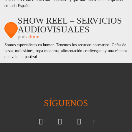
en toda España.
SHOW REEL – SERVICIOS
AUDIOVISUALES
por
admin
Somos especialistas en humor. Tenemos los recursos necesarios: Gafas de
pasta, moleskines, ropa moderna, alimentación crudivegana y una cámara
que vale un pastizal.
SÍGUENOS