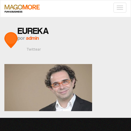
TOGG
NAVIG
EUREKA
por
admin
Twittear