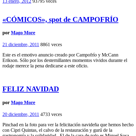
13 enero, 2012
93795 veces
«CÓMICOS», spot de CAMPOFRÍO
por
Mago More
21 diciembre, 2011
8861 veces
Este es el emotivo anuncio creado por Campofrío y McCann
Erikson. Sólo por los desternillantes momentos vividos durante el
rodaje merece la pena dedicarse a este oficio.
FELIZ NAVIDAD
por
Mago More
20 diciembre, 2011
4733 veces
Pinchad en la foto para ver la felicitación navideña que hemos hecho
con Cipri Quintas, el calvo de la restauración y gurú de la
gastronomía y la solidaridad. El de la cara de palo es Miguel Sosa.