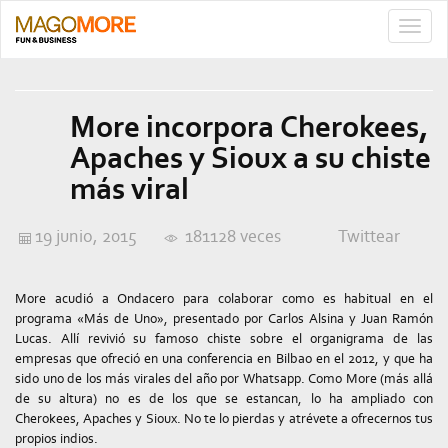
TOGG
NAVIG
More incorpora Cherokees,
Apaches y Sioux a su chiste
más viral
19 junio, 2015
181128 veces
Twittear
More acudió a Ondacero para colaborar como es habitual en el
programa «Más de Uno», presentado por Carlos Alsina y Juan Ramón
Lucas. Allí revivió su famoso chiste sobre el organigrama de las
empresas que ofreció en una conferencia en Bilbao en el 2012, y que ha
sido uno de los más virales del año por Whatsapp. Como More (más allá
de su altura) no es de los que se estancan, lo ha ampliado con
Cherokees, Apaches y Sioux. No te lo pierdas y atrévete a ofrecernos tus
propios indios.