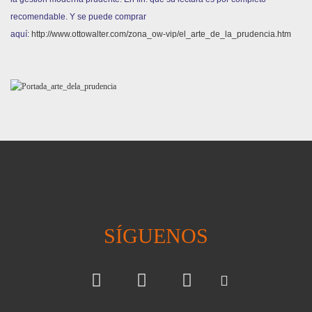
recomendable. Y se puede comprar
aquí:
http://www.ottowalter.com/zona_ow-vip/el_arte_de_la_prudencia.htm
SÍGUENOS