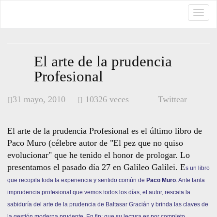
TOGG
NAVI
El arte de la prudencia
Profesional
31 mayo, 2010
10326 veces
Twittear
El arte de la prudencia Profesional es el último libro de
Paco Muro (célebre autor de "El pez que no quiso
evolucionar" que he tenido el honor de prologar. Lo
presentamos el pasado día 27 en Galileo Galilei. E
s un libro
que recopila toda la experiencia y sentido común de
Paco Muro
. Ante tanta
imprudencia profesional que vemos todos los días, el autor, rescata la
sabiduría del arte de la prudencia de Baltasar Gracián y brinda las claves de
la gestión moderna prudente. En fin: que su lectura es por completo