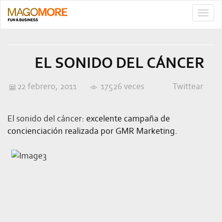
TOGG
NAVIG
EL SONIDO DEL CÁNCER
22 febrero, 2011
17526 veces
Twittear
El sonido del cáncer
: excelente campaña de
concienciación realizada por GMR Marketing.