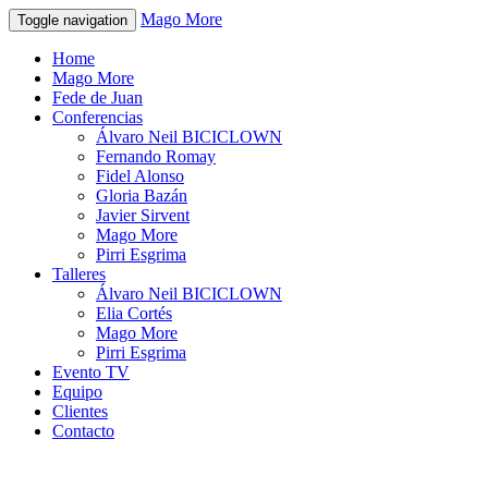
Mago More
Toggle navigation
Home
Mago More
Fede de Juan
Conferencias
Álvaro Neil BICICLOWN
Fernando Romay
Fidel Alonso
Gloria Bazán
Javier Sirvent
Mago More
Pirri Esgrima
Talleres
Álvaro Neil BICICLOWN
Elia Cortés
Mago More
Pirri Esgrima
Evento TV
Equipo
Clientes
Contacto