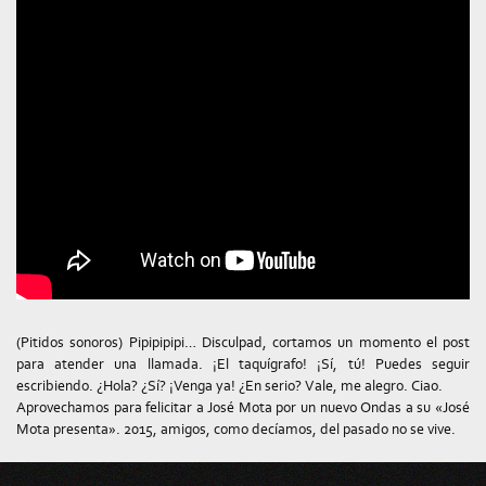
(Pitidos sonoros) Pipipipipi… Disculpad, cortamos un momento el post
para atender una llamada. ¡El taquígrafo! ¡Sí, tú! Puedes seguir
escribiendo. ¿Hola? ¿Sí? ¡Venga ya! ¿En serio? Vale, me alegro. Ciao.
Aprovechamos para felicitar a José Mota por un nuevo Ondas a su «José
Mota presenta». 2015, amigos, como decíamos, del pasado no se vive.