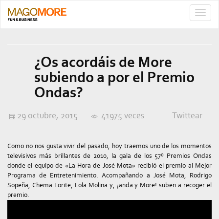
TOGG
NAVIG
¿Os acordáis de More
subiendo a por el Premio
Ondas?
29 octubre, 2015
41975 veces
Twittear
Como no nos gusta vivir del pasado, hoy traemos uno de los momentos
televisivos más brillantes de 2010, la gala de los 57º Premios Ondas
donde el equipo de «La Hora de José Mota» recibió el premio al Mejor
Programa de Entretenimiento. Acompañando a José Mota, Rodrigo
Sopeña, Chema Lorite, Lola Molina y, ¡anda y More! suben a recoger el
premio.