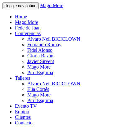
Mago More
Toggle navigation
Home
Mago More
Fede de Juan
Conferencias
Álvaro Neil BICICLOWN
Fernando Romay
Fidel Alonso
Gloria Bazán
Javier Sirvent
Mago More
Pirri Esgrima
Talleres
Álvaro Neil BICICLOWN
Elia Cortés
Mago More
Pirri Esgrima
Evento TV
Equipo
Clientes
Contacto