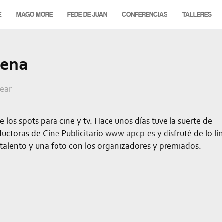
E
MAGO MORE
FEDE DE JUAN
CONFERENCIAS
TALLERES
uena
tear
os spots para cine y tv. Hace unos días tuve la suerte de
ductoras de Cine Publicitario
www.apcp.es
y disfruté de lo li
talento y una foto con los organizadores y premiados.