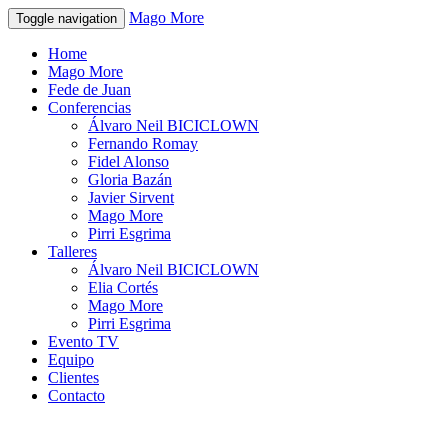
Mago More
Toggle navigation
Home
Mago More
Fede de Juan
Conferencias
Álvaro Neil BICICLOWN
Fernando Romay
Fidel Alonso
Gloria Bazán
Javier Sirvent
Mago More
Pirri Esgrima
Talleres
Álvaro Neil BICICLOWN
Elia Cortés
Mago More
Pirri Esgrima
Evento TV
Equipo
Clientes
Contacto