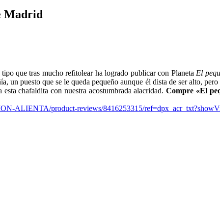
de Madrid
ipo que tras mucho refitolear ha logrado publicar con Planeta
El pequ
, un puesto que se le queda pequeño aunque él dista de ser alto, pero 
a esta chafaldita con nuestra acostumbrada alacridad.
Compre «El pequ
ON-ALIENTA/product-
reviews/8416253315/ref=dpx_
acr_txt?showV